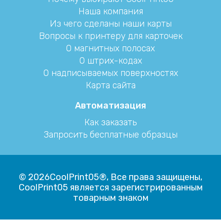
Наша компания
Из чего сделаны наши карты
Вопросы к принтеру для карточек
О магнитных полосах
О штрих-кодах
О надписываемых поверхностях
Карта сайта
Автоматизация
Как заказать
Запросить бесплатные образцы
© 2026CoolPrint05®, Все права защищены,
CoolPrint05 является зарегистрированным
товарным знаком