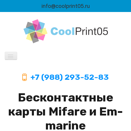
info@coolprint05.ru
Продукция
+7 (988) 293-52-83
Информация
Бесконтактные
Автоматизация
карты Mifare и Em-
marine