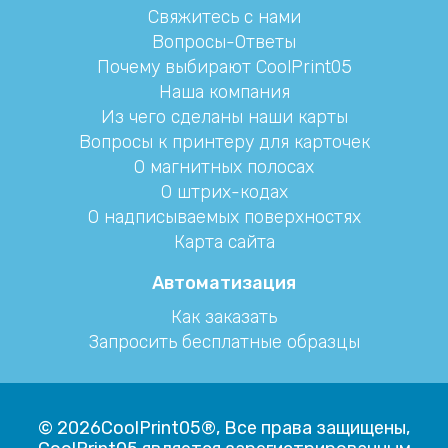
Свяжитесь с нами
Вопросы-Ответы
Почему выбирают CoolPrint05
Наша компания
Из чего сделаны наши карты
Вопросы к принтеру для карточек
О магнитных полосах
О штрих-кодах
О надписываемых поверхностях
Карта сайта
Автоматизация
Как заказать
Запросить бесплатные образцы
© 2026CoolPrint05®, Все права защищены,