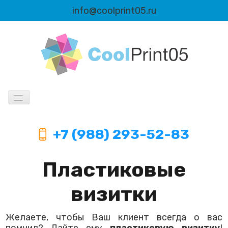
info@coolprint05.ru
Продукция
+7 (988) 293-52-83
Информация
Пластиковые
Автоматизация
визитки
Желаете, чтобы Ваш клиент всегда о вас
помнил? Дайте ему
пластиковую визитку
!