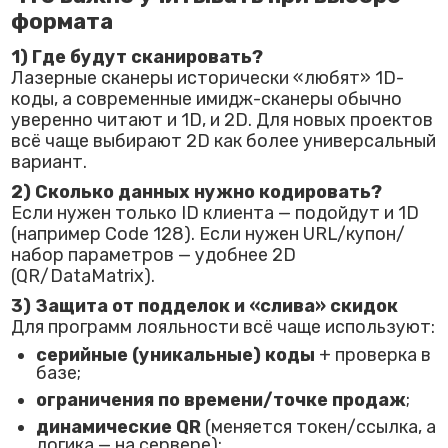
формата
1) Где будут сканировать?
Лазерные сканеры исторически «любят» 1D-
коды, а современные имидж-сканеры обычно
уверенно читают и 1D, и 2D. Для новых проектов
всё чаще выбирают 2D как более универсальный
вариант.
2) Сколько данных нужно кодировать?
Если нужен только ID клиента — подойдут и 1D
(например Code 128). Если нужен URL/купон/
набор параметров — удобнее 2D
(QR/DataMatrix).
3) Защита от подделок и «слива» скидок
Для программ лояльности всё чаще используют:
серийные (уникальные) коды
+ проверка в
базе;
ограничения по времени/точке продаж
;
динамические QR
(меняется токен/ссылка, а
логика — на сервере);