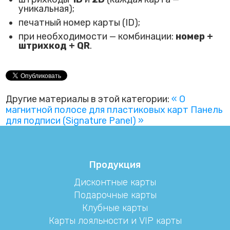
уникальная);
печатный номер карты (ID);
при необходимости — комбинации:
номер +
штрихкод + QR
.
Другие материалы в этой категории:
« О
магнитной полосе для пластиковых карт
Панель
для подписи (Signature Panel) »
Продукция
Дисконтные карты
Подарочные карты
Клубные карты
Карты лояльности и VIP карты